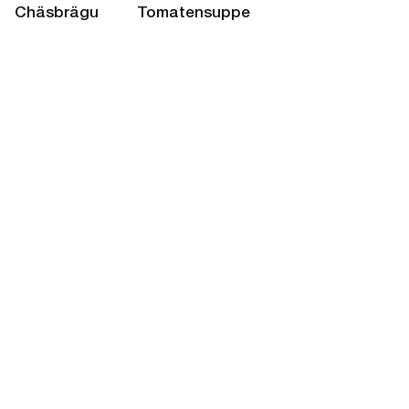
Chäsbrägu
Tomatensuppe
Kaufen
Kaufen
Instand Noodle
Rüebli Orange
Soup
Kaufen
Kaufen