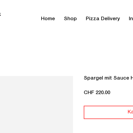
k
Home
Shop
Pizza Delivery
I
Spargel mit Sauce 
Preis
CHF 220.00
K