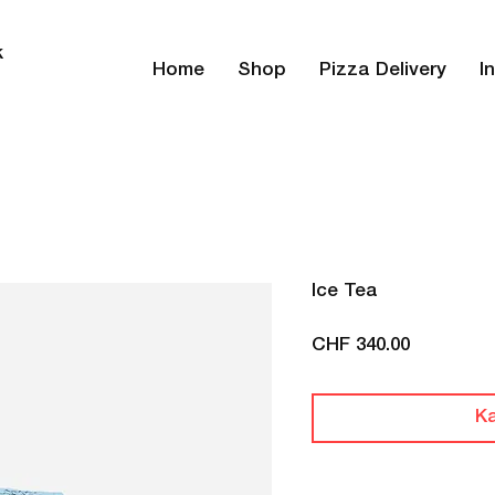
k
Home
Shop
Pizza Delivery
I
Ice Tea
Preis
CHF 340.00
K