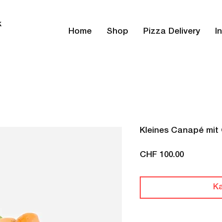
k
Home
Shop
Pizza Delivery
I
Kleines Canapé mit 
Preis
CHF 100.00
K